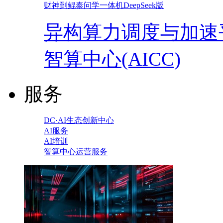
财神到鲲泰问学一体机DeepSeek版
异构算力调度与加速
智算中心(AICC)
服务
DC·AI生态创新中心
AI服务
AI培训
智算中心运营服务