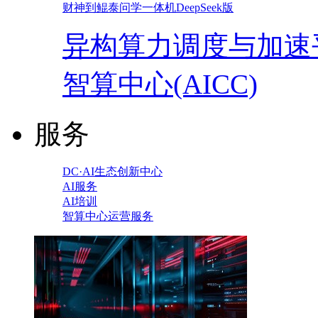
财神到鲲泰问学一体机DeepSeek版
异构算力调度与加速
智算中心(AICC)
服务
DC·AI生态创新中心
AI服务
AI培训
智算中心运营服务